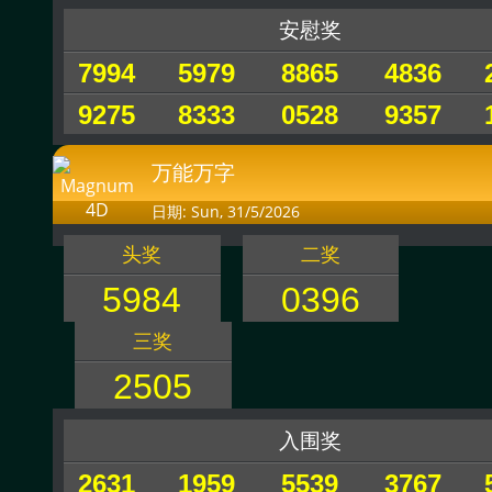
安慰奖
7994
5979
8865
4836
9275
8333
0528
9357
万能万字
日期: Sun, 31/5/2026
头奖
二奖
5984
0396
三奖
2505
入围奖
2631
1959
5539
3767