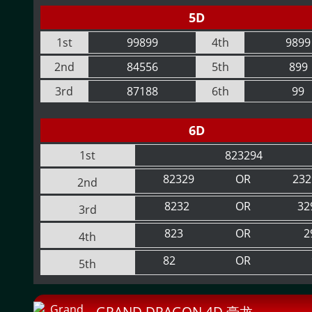
5D
1st
99899
4th
9899
2nd
84556
5th
899
3rd
87188
6th
99
6D
1st
823294
82329
OR
232
2nd
8232
OR
32
3rd
823
OR
2
4th
82
OR
5th
GRAND DRAGON 4D 豪龙