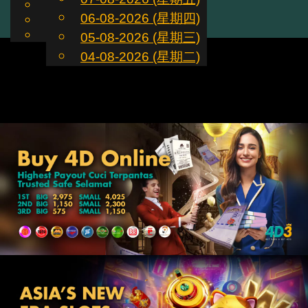
English
06-08-2026 (星期四)
ZH
Toggle
Chinese
Malay
05-08-2026 (星期三)
navigation
04-08-2026 (星期二)