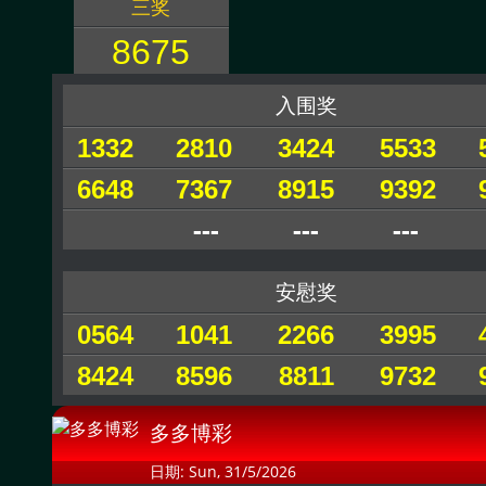
三奖
8675
入围奖
1332
2810
3424
5533
6648
7367
8915
9392
---
---
---
安慰奖
0564
1041
2266
3995
8424
8596
8811
9732
多多博彩
日期: Sun, 31/5/2026