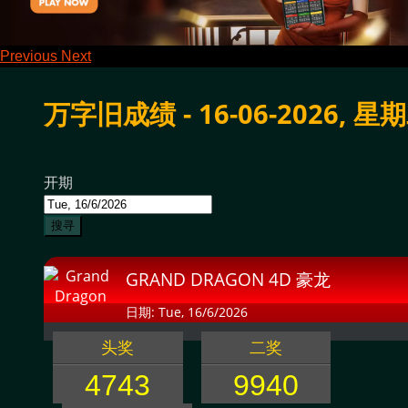
Previous
Next
万字旧成绩 - 16-06-2026, 星
开期
搜寻
GRAND DRAGON 4D 豪龙
日期: Tue, 16/6/2026
头奖
二奖
4743
9940