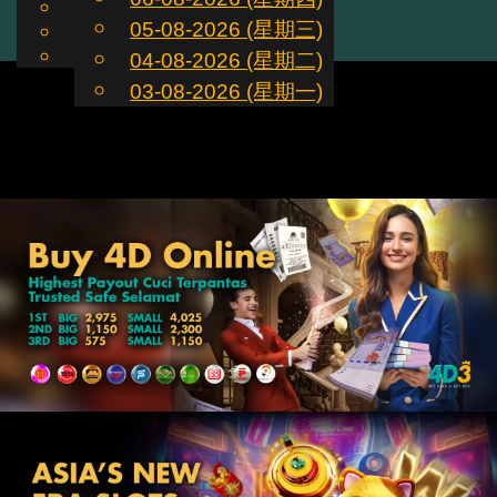
English
05-08-2026 (星期三)
ZH
Toggle
Chinese
Malay
04-08-2026 (星期二)
navigation
03-08-2026 (星期一)