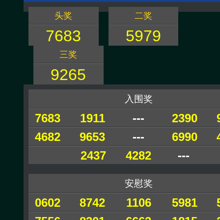
头奖
二奖
7683
5979
三奖
9265
入围奖
---
7683
1911
2390
---
4682
9653
6990
---
2437
4282
安慰奖
0602
8742
1106
5981