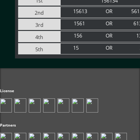
1st
156134
15613
OR
561
2nd
1561
OR
61
3rd
156
OR
1
4th
15
OR
5th
License
Partners