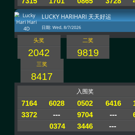
7315
1701
0865
3728
LUCKY HARIHARI 天天好运
日期: Wed, 8/7/2026
头奖
二奖
2042
9819
三奖
8417
入围奖
7164
6028
0502
6416
---
---
3372
9704
---
0374
3446