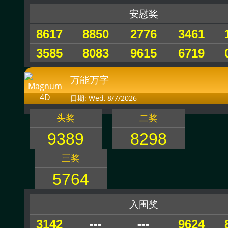
安慰奖
8617
8850
2776
3461
3585
8083
9615
6719
万能万字
日期: Wed, 8/7/2026
头奖
二奖
9389
8298
三奖
5764
入围奖
---
---
3142
9624