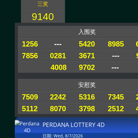
三奖
9140
入围奖
---
1256
5420
8985
---
7856
0281
3671
---
4008
9702
安慰奖
7509
2242
5316
7345
5112
8070
3798
2512
PERDANA LOTTERY 4D
日期: Wed, 8/7/2026