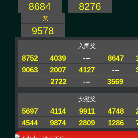
8684
8276
三奖
9578
入围奖
---
8752
4039
8647
---
9063
2007
4127
---
2722
3569
安慰奖
5697
4114
9911
4748
4544
9874
2809
1286