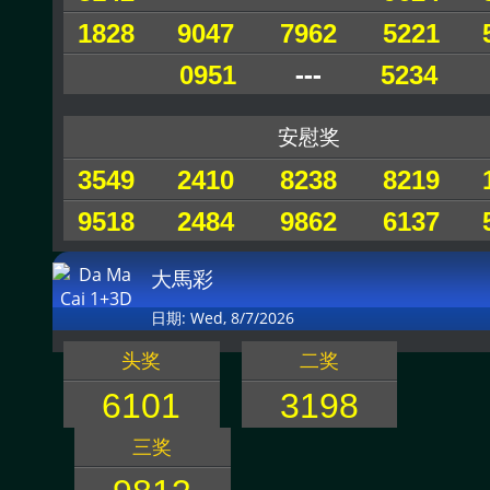
1828
9047
7962
5221
---
0951
5234
安慰奖
3549
2410
8238
8219
9518
2484
9862
6137
大馬彩
日期: Wed, 8/7/2026
头奖
二奖
6101
3198
三奖