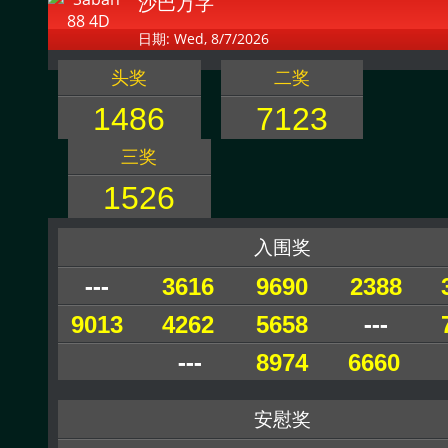
沙巴万字
日期: Wed, 8/7/2026
头奖
二奖
1486
7123
三奖
1526
入围奖
---
3616
9690
2388
---
9013
4262
5658
---
8974
6660
安慰奖