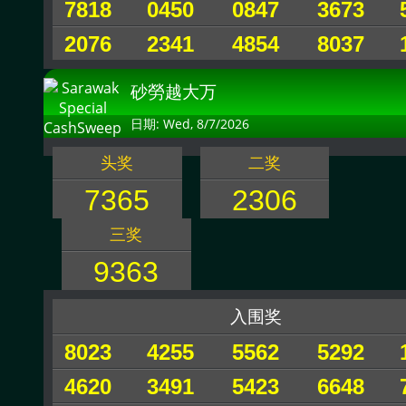
7818
0450
0847
3673
2076
2341
4854
8037
砂勞越大万
日期: Wed, 8/7/2026
头奖
二奖
7365
2306
三奖
9363
入围奖
8023
4255
5562
5292
4620
3491
5423
6648