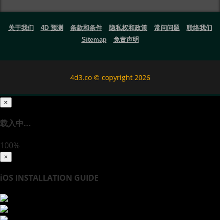
关于我们
4D 预测
条款和条件
隐私权和政策
常问问题
联络我们
Sitemap
免责声明
4d3.co © copyright 2026
×
载入中...
100%
×
iOS INSTALLATION GUIDE