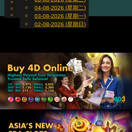
English
04-08-2026 (星期二)
ZH
Toggle
Chinese
Malay
03-08-2026 (星期一)
navigation
02-08-2026 (星期日)