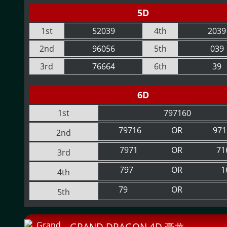
5D
1st
52039
4th
2039
2nd
96056
5th
039
3rd
76664
6th
39
6D
1st
797160
79716
OR
971
2nd
7971
OR
71
3rd
797
OR
1
4th
79
OR
5th
GRAND DRAGON 4D 豪龙