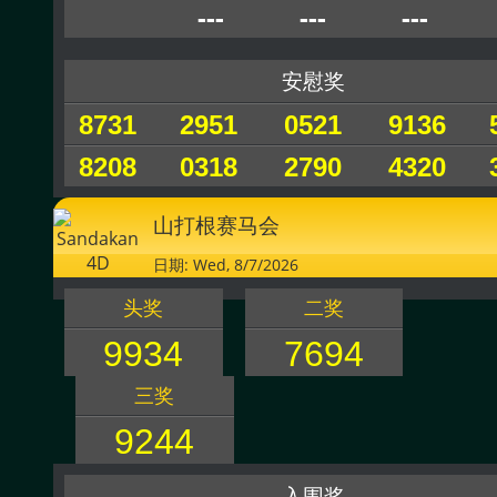
---
---
---
安慰奖
8731
2951
0521
9136
8208
0318
2790
4320
山打根赛马会
日期: Wed, 8/7/2026
头奖
二奖
9934
7694
三奖
9244
入围奖