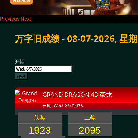
Previous
Next
万字旧成绩 - 08-07-2026, 星
开期
搜寻
GRAND DRAGON 4D 豪龙
日期: Wed, 8/7/2026
头奖
二奖
1923
2095